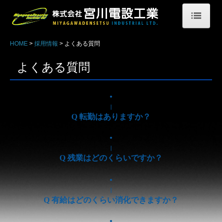
HOME
HOME
採用情報
よくある質問
宮川電設工業について
よくある質問
会社概要
●
ご挨拶・経営理念
｜
Q 転勤はありますか？
SDGｓの取り組み
●
業務案内
｜
Q 残業はどのくらいですか？
一般電気工事事業
●
環境エネルギー事業
｜
Q 有給はどのくらい消化できますか？
移動通信工事事業
●