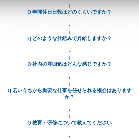
｜
施工実績
Q 年間休日日数はどのくらいですか？
採用情報
●
｜
宮川電設工業の魅力
Q どのような仕組みで昇給しますか？
電気工事士＆施工管理技士について
●
｜
先輩社員の声
Q 社内の雰囲気はどんな感じですか？
よくある質問
●
｜
採用まで・入社後の流れ
Q 若いうちから重要な仕事を任せられる機会はあります
か？
お問合せ
●
パートナーの方へ
｜
Q 教育・研修について教えてください
●