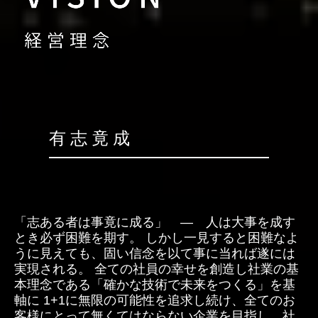
施工実績
採用情報
宮川電設工業の魅力
電気工事士＆施工管理技士について
有 志 竟 成
先輩社員の声
よくある質問
採用まで・入社後の流れ
「志ある者は事竟に成る」 — 人は大事を成す
お問合せ
とき必ず困難を期す。 しかし一見すると困難なよ
うに見えても、固い信念を以て事に当れば遂には
パートナーの方へ
実現される。 全ての社員の幸せを創造し社業の基
本理念である「確かな技術で未来をつくる」を基
軸に 1+1に無限の可能性を追求し続け、全てのお
客様にとって無くてはならない企業を目指し、社