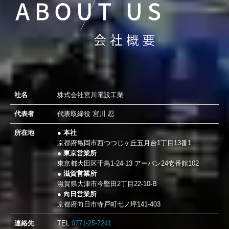
社名
株式会社宮川電設工業
代表者
代表取締役 宮川 忍
所在地
● 本社
京都府亀岡市西つつじヶ丘五月台1丁目13番1
● 東京営業所
東京都大田区千鳥1-24-13 アーバン24壱番館102
● 滋賀営業所
滋賀県大津市今堅田2丁目22-10-B
● 向日営業所
京都府向日市寺戸町七ノ坪141-403
連絡先
TEL
0771-25-7241