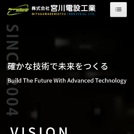
HOME
宮川電設工業について
会社概要
ご挨拶・経営理念
SDGｓの取り組み
業務案内
一般電気工事事業
環境エネルギー事業
移動通信工事事業